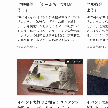
ツ勉強会 – 『チーム戦』で戦お
ツ勉強会 –
う！」
よう」
2026年2月25日（水）に当協会主催イベント
2026年1月
「コンテンツ勉強会 – 『チーム戦』で戦お
「コンテンツ勉
う！」を実施いたしましたので、ご報告いた
しよう」を実
します。私たち日本イノベーション協会では、
たします。私
コンテンツの研究と創造を目的に、定期的に
は、コンテン
研修プログラムやゲーム体験会を実施し...
的に研修プログ
2026年3月9日
2026年2月4日
ニュース
イベント実施のご報告：コンテンツ
イベント実
勉強会 – 『ボードゲーム「枯山
勉強会 – 