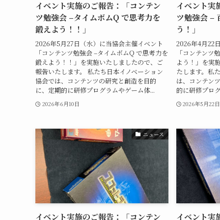
イベント実施のご報告：「コンテン
イベント実
ツ勉強会 –タイムボムQ で思考力を
ツ勉強会 –
鍛えよう！！」
う！」
2026年5月27日（水）に当協会主催イベント
2026年4月
「コンテンツ勉強会 –タイムボムQ で思考力を
「コンテンツ勉
鍛えよう！！」を実施いたしましたので、ご
よう！」を実
報告いたします。 私たち日本イノベーション
たします。私
協会では、コンテンツの研究と創造を目的
は、コンテン
に、定期的に研修プログラムやゲーム体...
的に研修プログ
2026年6月10日
2026年5月22
ニュース
イベント実施のご報告：「コンテン
イベント実