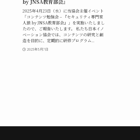
by JNSA教育部会』
2025年4月23日（水）に当協会主催イベント
「コンテンツ勉強会 – 『セキュリティ専門家
人狼 by JNSA教育部会』」を実施いたしまし
たので、ご報告いたします。 私たち日本イノ
ベーション協会では、コンテンツの研究と創
造を目的に、定期的に研修プログラム...
2025年5月7日