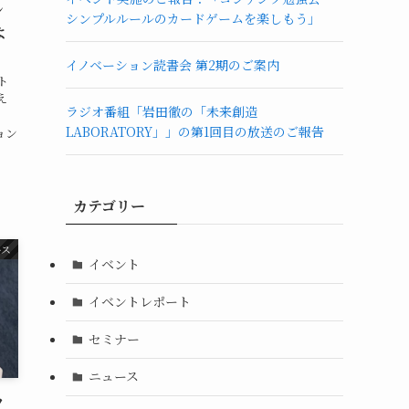
ン
シンプルルールのカードゲームを楽しもう」
よ
イノベーション読書会 第2期のご案内
ト
え
ラジオ番組「岩田徹の「未来創造
、
LABORATORY」」の第1回目の放送のご報告
ョン
カテゴリー
ース
イベント
イベントレポート
セミナー
ニュース
ツ