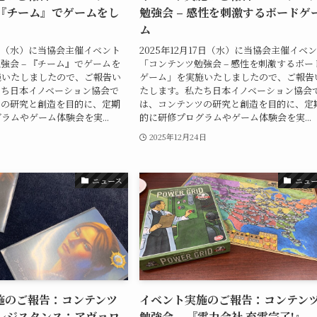
 『チーム』でゲームをし
勉強会 – 感性を刺激するボードゲ
ム
28日（水）に当協会主催イベント
2025年12月17日（水）に当協会主催イベ
強会 – 『チーム』でゲームを
「コンテンツ勉強会 – 感性を刺激するボー
施いたしましたので、ご報告い
ゲーム」を実施いたしましたので、ご報告
たち日本イノベーション協会で
たします。私たち日本イノベーション協会
ツの研究と創造を目的に、定期
は、コンテンツの研究と創造を目的に、定
ラムやゲーム体験会を実...
的に研修プログラムやゲーム体験会を実...
2025年12月24日
ニュース
ニュ
施のご報告：コンテンツ
イベント実施のご報告：コンテン
『レジスタンス：アヴァロ
勉強会 – 『電力会社 充電完了!』