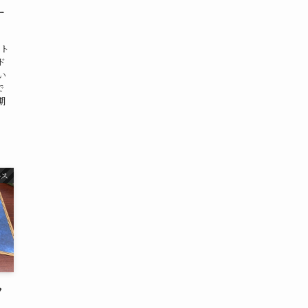
ー
ント
ド
い
で
期
ース
ツ