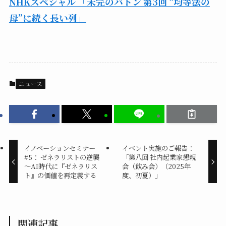
NHKスペシャル 「未完のバトン 第3回 “均等法の
母”に続く長い列」
ニュース
イノベーションセミナー
イベント実施のご報告：
#5： ゼネラリストの逆襲
「第八回 社内起業家懇親
～AI時代に『ゼネラリス
会（飲み会）（2025年
ト』の価値を再定義する
度、初夏）」
関連記事